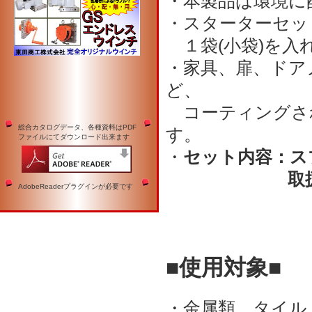
・本製品は環境に
・スターターセット
１袋(小袋)を入
・家具、扉、ドア
ど、
コーティングさ
総合カタログデータ、各種資料はPDF
す。
ファイルにてダウンロード出来ます
・
セット内容：スプレ
取
AdobeReaderプラグインが必要です
■使用対象■
・金属類、タイル