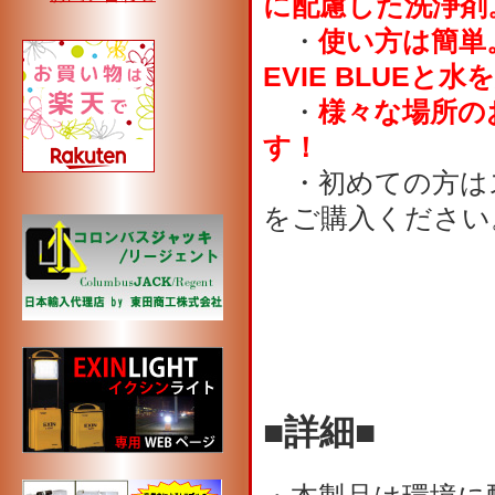
に配慮した洗浄
・
使い方は簡単
EVIE BLUEと
・
様々な場所の
す！
・初めての方は
をご購入くださ
■詳細■