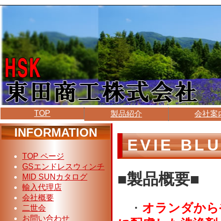
TOP
製品紹介
会社案
INFORMATION
EVIE B
TOP ページ
GSエンドレスウィンチ
■製品概要■
MID SUNカタログ
輸入代理店
会社概要
・
オランダから
二世会
お問い合わせ