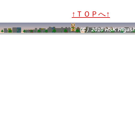
↑ＴＯＰへ↑
（C）2010 HSK Higashid